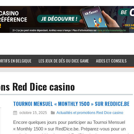
ORTIFS EN BELGIQUE
LES JEUX DE DÉS OU DICE GAME
AIDES ET CONSEILS
ons Red Dice casino
TOURNOI MENSUEL « MONTHLY 1500 » SUR REDDICE.BE
octobre 15, 2025
Actualités et promotions Red Dice casino
Encore quelques jours pour participer au Tournoi Mensuel
« Monthly 1500 » sur RedDice.be. Préparez-vous pour un