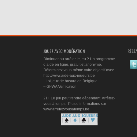
JOUEZ AVEC MODÉRATION
RÉSE
Diminuer ou arrêter le jeu ? Un programme
d’aide en ligne, gratuit et anonyme.
Déterminez vous-même votre objectif avec
http://www.aide-aux-joueurs.be
–
Loi jeux de hasard en Belgique
– GPWA Verification
21+ Le jeu peut rendre dépendant. Arrêtez-
vous à temps ! Plus d’informations sur
www.arretezvousatemps.be