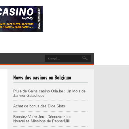
News des casinos en Belgique
Pluie de Gains casino Oria.be : Un Mois de
Janvier Galactique
Achat de bonus des Dice Slots
Boostez Votre Jeu : Découvrez les
Nouvelles Missions de PepperMill