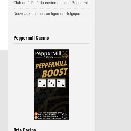
Club de fidélité du casino en ligne Peppermill
Nouveaux casinos en ligne en Belgique
Peppermill Casino
Oria Casino