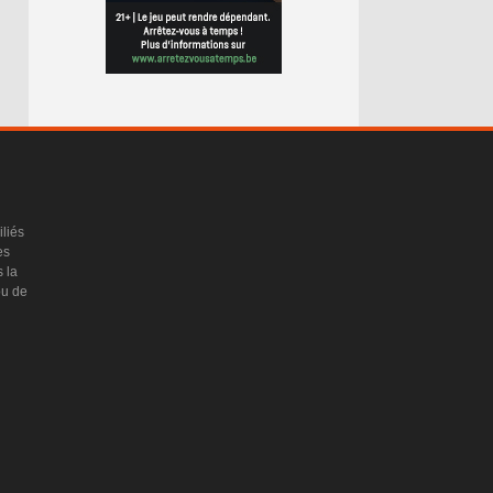
liés
es
 la
ou de