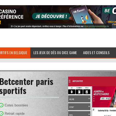
ORTIFS EN BELGIQUE
LES JEUX DE DÉS OU DICE GAME
AIDES ET CONSEILS
Betcenter paris
sportifs
Cotes boostées
Retrait rapide