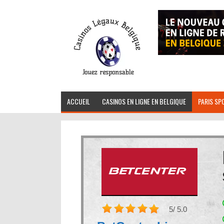
ACCUEIL
CASINOS EN LIGNE EN BELGIQUE
PARIS SP
5
/ 5.0