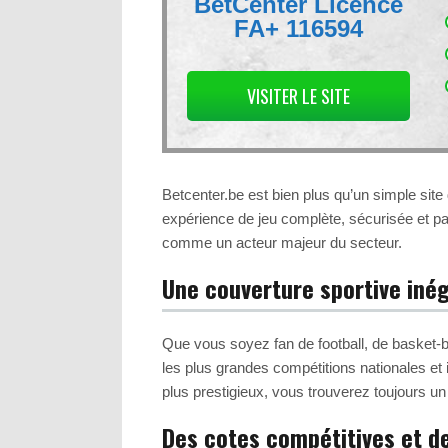
BetCenter Licence
FA+ 116594
VISITER LE SITE
Betcenter.be est bien plus qu’un simple site 
expérience de jeu complète, sécurisée et pa
comme un acteur majeur du secteur.
Une couverture sportive iné
Que vous soyez fan de football, de basket-b
les plus grandes compétitions nationales e
plus prestigieux, vous trouverez toujours un 
Des cotes compétitives et d