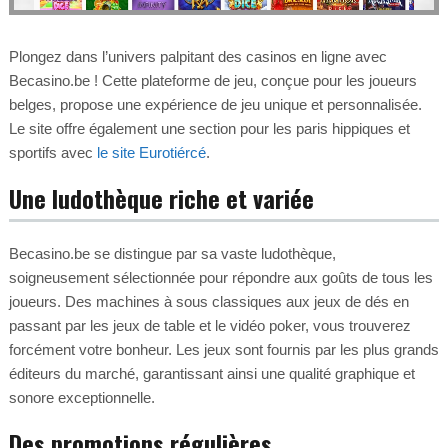
Plongez dans l’univers palpitant des casinos en ligne avec
Becasino.be ! Cette plateforme de jeu, conçue pour les joueurs
belges, propose une expérience de jeu unique et personnalisée.
Le site offre également une section pour les paris hippiques et
sportifs avec
le site Eurotiércé
.
Une ludothèque riche et variée
Becasino.be se distingue par sa vaste ludothèque,
soigneusement sélectionnée pour répondre aux goûts de tous les
joueurs. Des machines à sous classiques aux jeux de dés en
passant par les jeux de table et le vidéo poker, vous trouverez
forcément votre bonheur. Les jeux sont fournis par les plus grands
éditeurs du marché, garantissant ainsi une qualité graphique et
sonore exceptionnelle.
Des promotions régulières