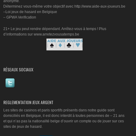
anonyme.
Déterminez vous-même votre objectif avec http://www.aide-aux-joueurs.be
–
Loi jeux de hasard en Belgique
– GPWA Verification
21+ Le jeu peut rendre dépendant. Arrêtez-vous à temps ! Plus
d’informations sur www.arretezvousatemps.be
RÉSEAUX SOCIAUX
REGLEMENTATION JEUX ARGENT
Les sites de casinos et paris sportifs présents dans notre guide sont
domiciliés en Belgique, il est donc interdit à toutes personnes de – 21 ans
et qui n’as pas la nationalité belge d’ouvrir un compte ou de jouer sur ces
sites de jeux de hasard.