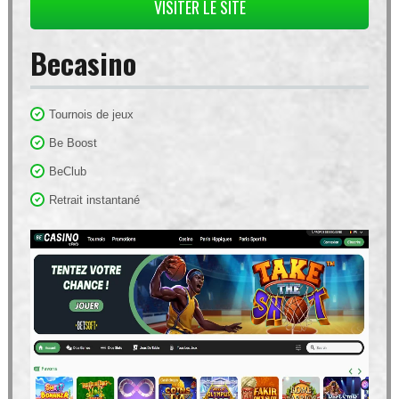
VISITER LE SITE
Becasino
Tournois de jeux
Be Boost
BeClub
Retrait instantané