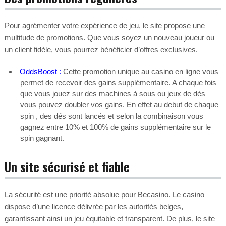
Pour agrémenter votre expérience de jeu, le site propose une
multitude de promotions. Que vous soyez un nouveau joueur ou
un client fidèle, vous pourrez bénéficier d’offres exclusives.
OddsBoost :
Cette promotion unique au casino en ligne vous
permet de recevoir des gains supplémentaire. A chaque fois
que vous jouez sur des machines à sous ou jeux de dés
vous pouvez doubler vos gains. En effet au debut de chaque
spin , des dés sont lancés et selon la combinaison vous
gagnez entre 10% et 100% de gains supplémentaire sur le
spin gagnant.
Un site sécurisé et fiable
La sécurité est une priorité absolue pour Becasino. Le casino
dispose d’une licence délivrée par les autorités belges,
garantissant ainsi un jeu équitable et transparent. De plus, le site