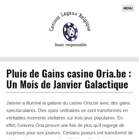
MENU
Pluie de Gains casino Oria.be :
Un Mois de Janvier Galactique
Janvier a illuminé la galaxie du casino Oria.be avec des gains
spectaculaires. Des spins ordinaires se sont transformés en
véritables moments stellaires sur trois jeux populaires. En
effet, l’univers Oria prouve une fois de plus qu’il regorge de
surprises pour ses joueurs. Certains joueurs ont transformé de