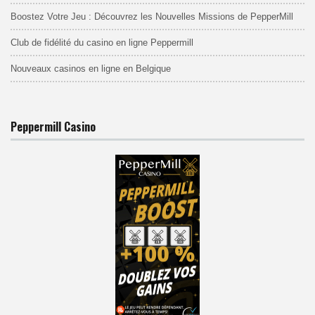
Boostez Votre Jeu : Découvrez les Nouvelles Missions de PepperMill
Club de fidélité du casino en ligne Peppermill
Nouveaux casinos en ligne en Belgique
Peppermill Casino