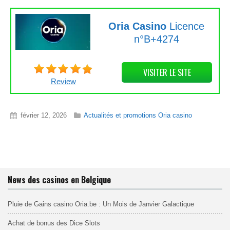
Oria Casino
Licence
n°B+4274
VISITER LE SITE
Review
février 12, 2026
Actualités et promotions Oria casino
News des casinos en Belgique
Pluie de Gains casino Oria.be : Un Mois de Janvier Galactique
Achat de bonus des Dice Slots