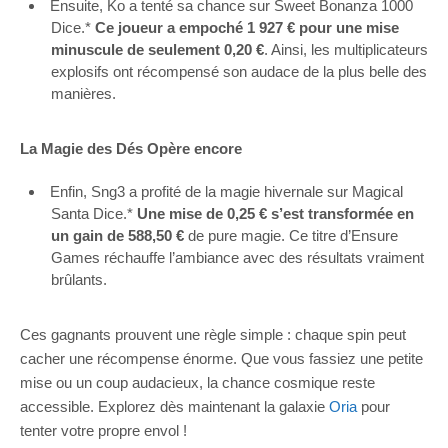
Ensuite, Ko a tenté sa chance sur Sweet Bonanza 1000
Dice.*
Ce joueur a empoché 1 927 € pour une mise
minuscule de seulement 0,20 €
. Ainsi, les multiplicateurs
explosifs ont récompensé son audace de la plus belle des
manières.
La Magie des Dés Opère encore
Enfin, Sng3 a profité de la magie hivernale sur Magical
Santa Dice.*
Une mise de 0,25 € s’est transformée en
un gain de 588,50 €
de pure magie. Ce titre d’Ensure
Games réchauffe l’ambiance avec des résultats vraiment
brûlants.
Ces gagnants prouvent une règle simple : chaque spin peut
cacher une récompense énorme. Que vous fassiez une petite
mise ou un coup audacieux, la chance cosmique reste
accessible. Explorez dès maintenant la galaxie
Oria
pour
tenter votre propre envol !