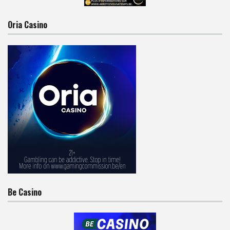
Oria Casino
Be Casino