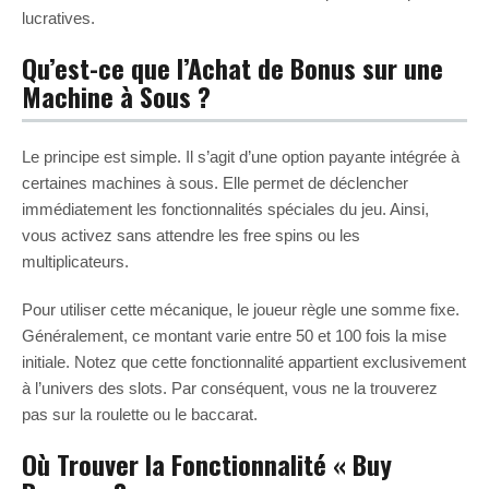
lucratives.
Qu’est-ce que l’Achat de Bonus sur une
Machine à Sous ?
Le principe est simple. Il s’agit d’une option payante intégrée à
certaines machines à sous. Elle permet de déclencher
immédiatement les fonctionnalités spéciales du jeu. Ainsi,
vous activez sans attendre les free spins ou les
multiplicateurs.
Pour utiliser cette mécanique, le joueur règle une somme fixe.
Généralement, ce montant varie entre 50 et 100 fois la mise
initiale. Notez que cette fonctionnalité appartient exclusivement
à l’univers des slots. Par conséquent, vous ne la trouverez
pas sur la roulette ou le baccarat.
Où Trouver la Fonctionnalité « Buy