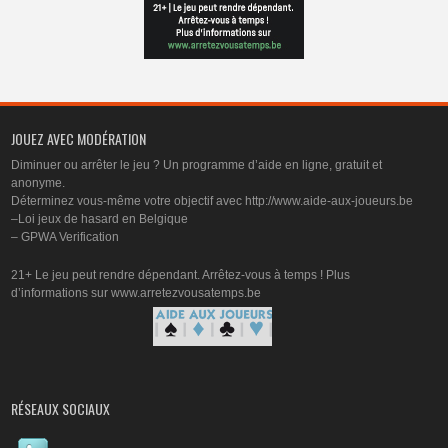
JOUEZ AVEC MODÉRATION
Diminuer ou arrêter le jeu ? Un programme d’aide en ligne, gratuit et
anonyme.
Déterminez vous-même votre objectif avec http://www.aide-aux-joueurs.be
–
Loi jeux de hasard en Belgique
– GPWA Verification
21+ Le jeu peut rendre dépendant. Arrêtez-vous à temps ! Plus
d’informations sur www.arretezvousatemps.be
RÉSEAUX SOCIAUX