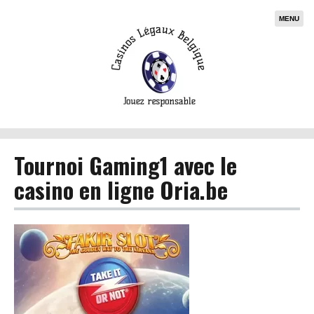
MENU
Tournoi Gaming1 avec le
casino en ligne Oria.be