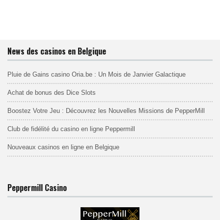
News des casinos en Belgique
Pluie de Gains casino Oria.be : Un Mois de Janvier Galactique
Achat de bonus des Dice Slots
Boostez Votre Jeu : Découvrez les Nouvelles Missions de PepperMill
Club de fidélité du casino en ligne Peppermill
Nouveaux casinos en ligne en Belgique
Peppermill Casino