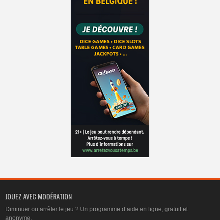
JOUEZ AVEC MODÉRATION
Diminuer ou arrêter le jeu ? Un programme d’aide en ligne, gratuit et
anonyme.