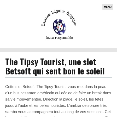
MENU
The Tipsy Tourist, une slot
Betsoft qui sent bon le soleil
Cette slot Betsoft, The Tipsy Tourist, vous met dans la peau
d’un businessman américain qui décide de faire un break dans
sa vie mouvementée. Direction la plage, le soleil, les fêtes
jusqu’à l’aube et les belles touristes. L’ambiance sonore trés
samba vous accompagnera tout au long de vos sessions. Cet