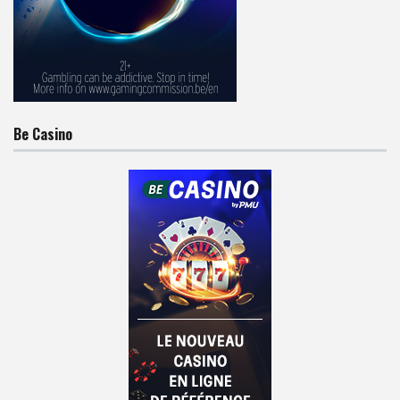
Be Casino