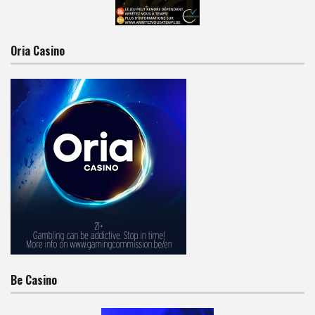
Oria Casino
Be Casino