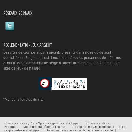
RÉSEAUX SOCIAUX
REGLEMENTATION JEUX ARGENT
Les sites de casinos et paris sportifs présents dans notre guide sont
domiciliés en Belgique, il est donc interdit à toutes personnes de – 21 ans
et qui n’as pas la nationalité belge d’ouvrir un compte ou de jouer sur ces
sites de jeux de hasard.
|
*Mentions légales du site
Casinos en ligne, Paris Sportifs légalisés en Belgique
Casinos en ligne en
Belgique
Méthodes de dépots et retrait
Loi jeux de hasard belgique
Le jeu
responsable en Belgique
Jouer au casino en ligne de facon responsable