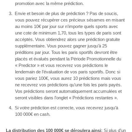
promotion avec la même prédiction.
Envie et besoin de plus de prédiction ? Pas de soucis,
vous pouvez récupérer ces précieux sésames en misant
au moins 10€ par jour sur n’importe quels sports avec
une cote de minimum 1,70, tous les types de paris sont
accéptés. Vous obtiendrez alors une prédiction gratuite
supplémentaire. Vous pouvez gagner jusqu’à 25
préditions par jour. Tous les paris sportifs devront être
placés et évalués pendant la Période Promotionnelle du
« Predictor » et vous recevrez vos prédictions le
lendemain de l’évaluation de vos paris sportifs. Donc si
vous pariez 100€, vous aurez 10 prédictions mais vous
ne recevrez vos prédictions qu’une fois les paris payés.
Vos prédictions seront automatiquement accumulées et
seront visibles dans l’onglet « Prédictions restantes ».
Si votre prédiction est correcte, vous recevrez jusqu’à
100 000€ en cash.
La distribution des 100 000€ se déroulera ainsi:
Si plus d’un