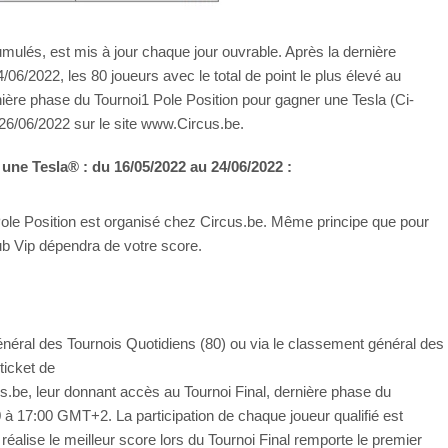
mulés, est mis à jour chaque jour ouvrable. Après la dernière
/06/2022, les 80 joueurs avec le total de point le plus élevé au
nière phase du Tournoi1 Pole Position pour gagner une Tesla (Ci-
e 26/06/2022 sur le site www.Circus.be.
ne Tesla® : du 16/05/2022 au 24/06/2022 :
le Position est organisé chez Circus.be. Même principe que pour
lub Vip dépendra de votre score.
énéral des Tournois Quotidiens (80) ou via le classement général des
ticket de
us.be, leur donnant accès au Tournoi Final, dernière phase du
0 à 17:00 GMT+2. La participation de chaque joueur qualifié est
i réalise le meilleur score lors du Tournoi Final remporte le premier