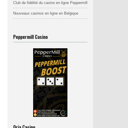
Club de fidélité du casino en ligne Peppermill
Nouveaux casinos en ligne en Belgique
Peppermill Casino
Oria Casino