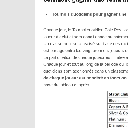
Tournois quotidiens pour gagner une T
Chaque jour, le Tournoi quotidien Pole Positi
joueur à celui-ci sera conditionnée au paiemen
Un classement sera réalisé sur base des meil
est partagé entre les vingt premiers joueurs 
La participation de chaque joueur est limitée à
Chaque jour et tout au long de la période du T
quotidiens sont additionnés dans un classemen
de chaque joueur est pondéré en fonction 
base du tableau ci-après :