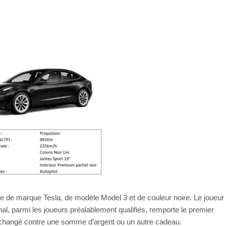
ure de marque Tesla, de modèle Model 3 et de couleur noire. Le joueur
inal, parmi les joueurs préalablement qualifiés, remporte le premier
 échangé contre une somme d’argent ou un autre cadeau.