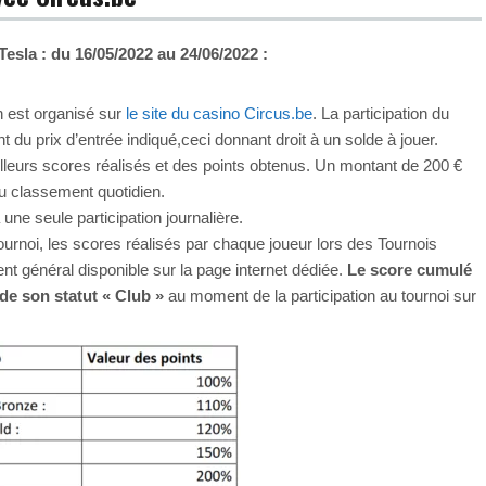
esla : du 16/05/2022 au 24/06/2022 :
on est organisé sur
le site du casino Circus.be
. La participation du
t du prix d’entrée indiqué,ceci donnant droit à un solde à jouer.
leurs scores réalisés et des points obtenus. Un montant de 200 €
du classement quotidien.
 une seule participation journalière.
ournoi, les scores réalisés par chaque joueur lors des Tournois
t général disponible sur la page internet dédiée.
Le score cumulé
de son statut « Club »
au moment de la participation au tournoi sur