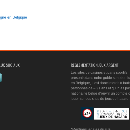
igne en Belgique
AUX SOCIAUX
REGLEMENTATION JEUX ARGENT
Les sites de casinos et paris sportifs
présents dans notre guide sont domici
en Belgique, il est donc interdit à tout
personnes de – 21 ans et qui n’as pas
nationalité belge d’ouvrir un compte 
jouer sur ces sites de jeux de hasard.
|
*Mentions légales du site