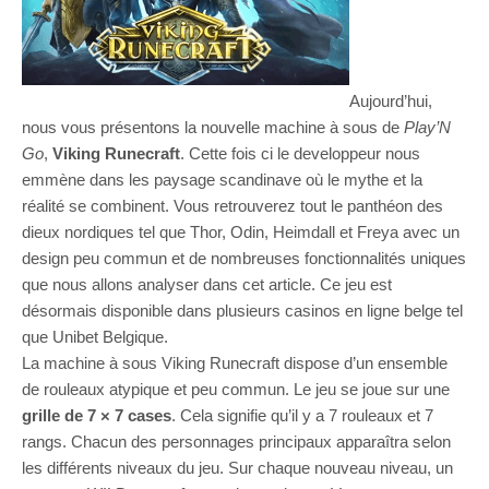
Aujourd’hui,
nous vous présentons la nouvelle machine à sous de
Play’N
Go
,
Viking Runecraft
. Cette fois ci le developpeur nous
emmène dans les paysage scandinave où le mythe et la
réalité se combinent. Vous retrouverez tout le panthéon des
dieux nordiques tel que Thor, Odin, Heimdall et Freya avec un
design peu commun et de nombreuses fonctionnalités uniques
que nous allons analyser dans cet article. Ce jeu est
désormais disponible dans plusieurs casinos en ligne belge tel
que Unibet Belgique.
La machine à sous Viking Runecraft dispose d’un ensemble
de rouleaux atypique et peu commun. Le jeu se joue sur une
grille de 7 × 7 cases
. Cela signifie qu’il y a 7 rouleaux et 7
rangs. Chacun des personnages principaux apparaîtra selon
les différents niveaux du jeu. Sur chaque nouveau niveau, un