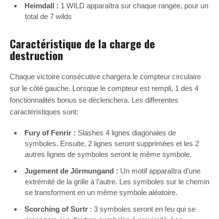
Heimdall :
1 WILD apparaîtra sur chaque rangée, pour un
total de 7 wilds
Caractéristique de la charge de
destruction
Chaque victoire consécutive chargera le compteur circulaire
sur le côté gauche. Lorsque le compteur est rempli, 1 des 4
fonctionnalités bonus se déclenchera. Les differentes
caractéristiques sont:
Fury of Fenrir :
Slashes 4 lignes diagonales de
symboles. Ensuite, 2 lignes seront supprimées et les 2
autres lignes de symboles seront le même symbole.
Jugement de Jörmungand :
Un motif apparaîtra d’une
extrémité de la grille à l’autre. Les symboles sur le chemin
se transforment en un même symbole aléatoire.
Scorching of Surtr
: 3 symboles seront en feu qui se