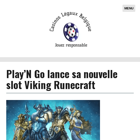
MENU
Play’N Go lance sa nouvelle
slot Viking Runecraft