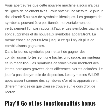
Vous apercevrez que cette nouvelle machine à sous n’a pas
de lignes de paiement fixes. Pour obtenir une victoire, le joueur
doit obtenir 5 ou plus de symboles identiques. Les groupes de
symboles peuvent être positionnés horizontalement ou
verticalement l’un par rapport à l’autre. Les symboles gagnants
sont supprimés et de nouveaux symboles apparaitront. La
même chose se poursuivra jusqu’à ce qu’il n’y ait plus de
combinaisons gagnantes.
Dans le jeu les symboles permettant de gagner des
combinaisons fortes sont une hache, un casque, un marteau
et un médaillon. Les symboles de faible valeur montrent des
lettres nordiques gravées dans différentes pierres colorées. Le
jeu n’a pas de symbole de dispersion. Les symboles WILDS
apparaissent comme des symboles d’or et ils apparaissent
différemment selon que Dieu se trouve sur le coin droit de
l’écran.
Play’N Go et les fonctionnalités bonus