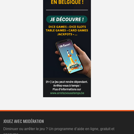
JOUEZ AVEC MODÉRATION
Diminuer ou arrêter le jeu ? Un programme d’aide en ligne, gratuit et