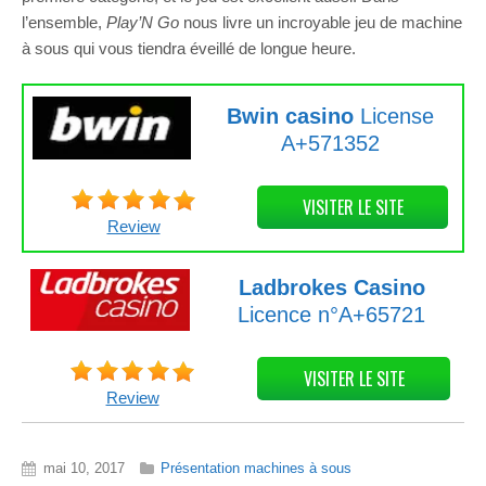
l’ensemble,
Play’N Go
nous livre un incroyable jeu de machine
à sous qui vous tiendra éveillé de longue heure.
Bwin casino
License
A+571352
VISITER LE SITE
Review
Ladbrokes Casino
Licence n°A+65721
VISITER LE SITE
Review
mai 10, 2017
Présentation machines à sous