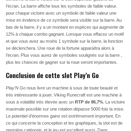
l’écran. La barre affiche tous les symboles de faible valeur.
pour chaque victoire avec un symbole de faible valeur une
mise en évidence de ce symbole sera visible sur la barre. Au
bas de la barre, il y a un montant en espèces qui augmente de
12% à chaque combo gagnant. Lorsque vous effacez un motif
et que vous avez au moins 1 symbole sur la barre, la fonction
se déclenchera. Une roue de la fortune apparaîtra alors à
l’écran. Plus vous aurez de symboles soulignés sur la barre ,
plus les chances de gagner sur la roue seront importantes.
Conclusion de cette slot Play’n Go
Play’N Go
nous livre un machine à sous de toute beauté et
trés intéressante à jouer. Viking Runecraft est une machine à
sous à volatilité très élevée avec un
RTP de 96,7%
. La victoire
maximale possible sur une rotation dépasse 5000 fois la mise.
Le potentiel d’énormes gains est extrêmement important. En
ce qui concerne la conception et les graphiques, la slot est de
première catégorie, et le jeu est excellent aussi. Dans