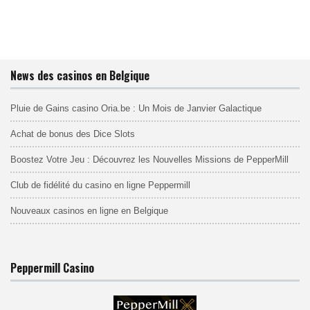
News des casinos en Belgique
Pluie de Gains casino Oria.be : Un Mois de Janvier Galactique
Achat de bonus des Dice Slots
Boostez Votre Jeu : Découvrez les Nouvelles Missions de PepperMill
Club de fidélité du casino en ligne Peppermill
Nouveaux casinos en ligne en Belgique
Peppermill Casino