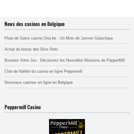
News des casinos en Belgique
Pluie de Gains casino Oria.be : Un Mois de Janvier Galactique
Achat de bonus des Dice Slots
Boostez Votre Jeu : Découvrez les Nouvelles Missions de PepperMill
Club de fidélité du casino en ligne Peppermill
Nouveaux casinos en ligne en Belgique
Peppermill Casino