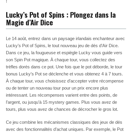
!
Lucky’s Pot of Spins : Plongez dans la
Magie d’Air Dice
Le 14 août, entrez dans un paysage irlandais enchanteur avec
Lucky’s Pot of Spins, le tout nouveau jeu de dés d’Air Dice.
Dans ce jeu, la fougueuse et espiègle Lucky vous guide vers
son Spin Pot magique. À chaque tour, vous collectez des
trèfles dorés dans ce pot. Une fois que le pot déborde, le tour
bonus Lucky’s Pot se déclenche et vous obtenez 4 à 7 tours.
À chaque tour, vous choisissez d’accepter votre récompense
ou de tenter un nouveau tour pour un prix encore plus
intéressant. Les récompenses varient entre des points, de
l’argent, ou jusqu’à 15 mystery games. Plus vous avez de
tours, plus vous avez de chances de décrocher le gros lot.
Ce jeu combine les mécanismes classiques des jeux de dés
avec des fonctionnalités d’achat uniques. Par exemple, le Pot