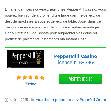
En attendant ces nouveaux jeux chez PepperMill Casino, vous
pouvez bien sûr déjà profiter d’une large gamme de jeux de
dés, de machines à sous et de jeux de table. Jouer dans ce
casino présente également de nombreux autres avantages.
Découvrez les Odd Boosts pour augmenter vos gains ou
profitez de paiements instantanés via Instant Cash.
PepperMill Casino
Licence n°B+3864
VISITER LE SITE
Review
août 1, 2025
Actualités et promotions chez PepperMill Casino