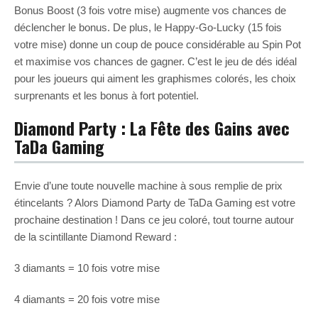
Bonus Boost (3 fois votre mise) augmente vos chances de
déclencher le bonus. De plus, le Happy-Go-Lucky (15 fois
votre mise) donne un coup de pouce considérable au Spin Pot
et maximise vos chances de gagner. C’est le jeu de dés idéal
pour les joueurs qui aiment les graphismes colorés, les choix
surprenants et les bonus à fort potentiel.
Diamond Party : La Fête des Gains avec
TaDa Gaming
Envie d’une toute nouvelle machine à sous remplie de prix
étincelants ? Alors Diamond Party de TaDa Gaming est votre
prochaine destination ! Dans ce jeu coloré, tout tourne autour
de la scintillante Diamond Reward :
3 diamants = 10 fois votre mise
4 diamants = 20 fois votre mise