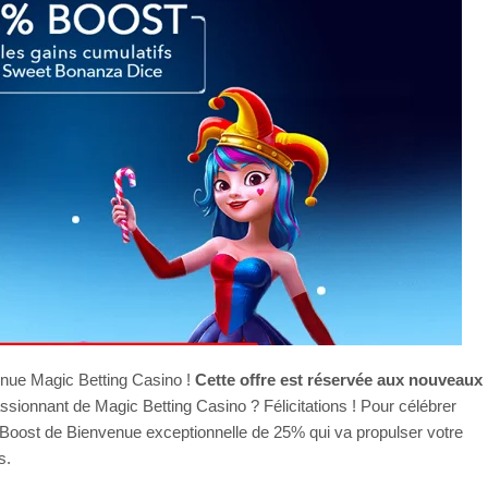
nue Magic Betting Casino !
Cette offre est réservée aux nouveaux
assionnant de Magic Betting Casino ? Félicitations ! Pour célébrer
un Boost de Bienvenue exceptionnelle de 25% qui va propulser votre
s.