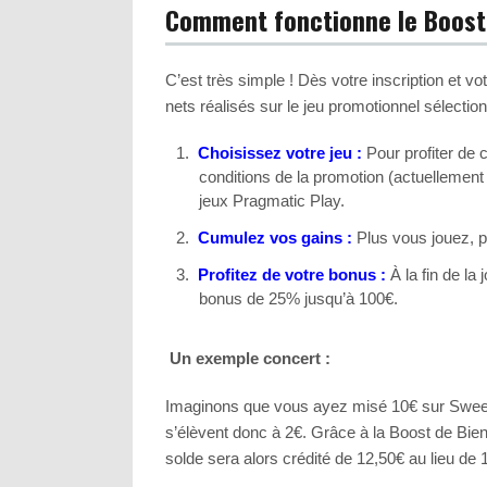
Comment fonctionne le Boost
C’est très simple ! Dès votre inscription et 
nets réalisés sur le jeu promotionnel sélectio
Choisissez votre jeu :
Pour profiter de c
conditions de la promotion (actuellemen
jeux Pragmatic Play.
Cumulez vos gains :
Plus vous jouez, p
Profitez de votre bonus :
À la fin de la
bonus de 25% jusqu’à 100€.
Un exemple concert :
Imaginons que vous ayez misé 10€ sur Sweet
s’élèvent donc à 2€. Grâce à la Boost de Bie
solde sera alors crédité de 12,50€ au lieu de 