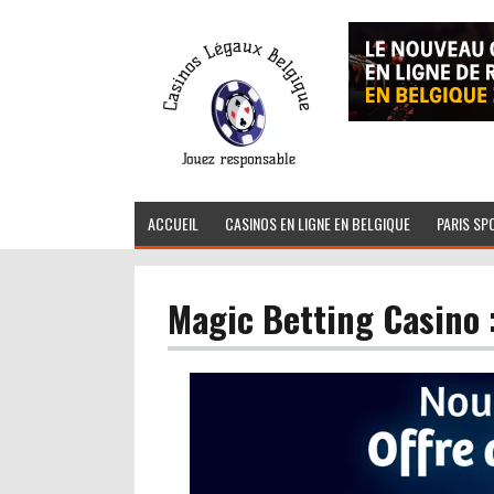
ACCUEIL
CASINOS EN LIGNE EN BELGIQUE
PARIS SP
Magic Betting Casino 