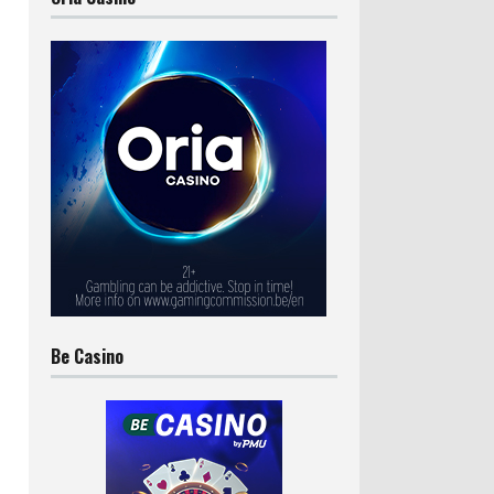
Be Casino