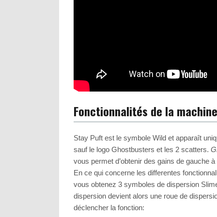
Fonctionnalités de la machine
Stay Puft est le symbole Wild et apparaît uni
sauf le logo Ghostbusters et les 2 scatters.
G
vous permet d’obtenir des gains de gauche à d
En ce qui concerne les differentes fonctionnali
vous obtenez 3 symboles de dispersion Slimer
dispersion devient alors une roue de dispersi
déclencher la fonction: