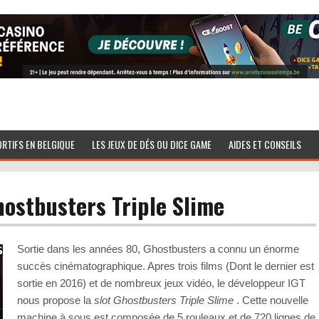
ORTIFS EN BELGIQUE
LES JEUX DE DÉS OU DICE GAME
AIDES ET CONSEILS
hostbusters Triple Slime
Sortie dans les années 80, Ghostbusters a connu un énorme
succès cinématographique. Apres trois films (Dont le dernier est
sortie en 2016) et de nombreux jeux vidéo, le développeur IGT
nous propose la
slot Ghostbusters Triple Slime
. Cette nouvelle
machine à sous est composée de 5 rouleaux et de 720 lignes de