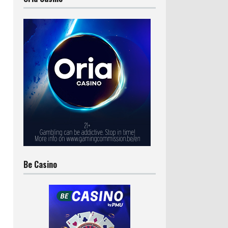
Be Casino