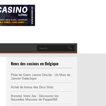
News des casinos en Belgique
Pluie de Gains casino Oria.be : Un Mois de
Janvier Galactique
Achat de bonus des Dice Slots
Boostez Votre Jeu : Découvrez les
Nouvelles Missions de PepperMill