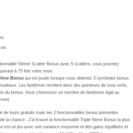
s
s
s
ces
èces
ionnalité Slimer Scatter Bonus avec 5 scatters, vous pourriez
uivaut à 75 fois votre mise.
 Slime Bonus
qui est jouée lorsque vous obtenez 3 symboles bonus
 rouleaux. Les fantômes révèlent alors des pointeurs de roue verts,
oues du bonus. Vous choisissez un nombre de fantômes égal au
ment.
é de tours gratuits mais les 2 fonctionnalités bonus présentes
e la chance . J’ai trouvé la fonctionnalité Triple Slime Bonus la plus
ime est un jeu avec une variance moyenne et des gains équilibrés et