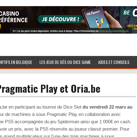
ORTIFS EN BELGIQUE
LES JEUX DE DÉS OU DICE GAME
AIDES ET CONSEILS
ragmatic Play et Oria.be
be en participant au tournoi de Dice Slot
du vendredi 22 mars au
seur de machines à sous Pragmatic Play en collaboration avec
 une PS5 accompagnée du jeu Spiderman ainsi que 1 000€ en cash.
voir un prix, avec la PS5 réservée au joueur classé premier. Pour
plus grand multiplicateur sur l’une des trois machines à sous