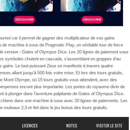
tournoi car il permet de gagner des multiplicateur de vos gains
eu de machine à sous de Pragmatic Play, un véritable tour de force
le version : Gates of Olympus Dice. Les 20 lignes de paiement vous
 les symboles chutent en cascade, s’assemblant en grappes d’au
gains. Le tout-puissant Zeus se manifeste à travers quatre
ses allant jusqu’à 500 fois votre mise. Et lors des tours gratuits,
e Mont Olympe, où 15 tours gratuits vous attendent, avec des
compenses encore plus importante. Les portes du royaume divin de
nt à plonger dans l’aventure palpitante de Gates of Olympus Dice.
chiens dans une machine à sous avec 20 lignes de paiements. Les
 rouleaux 2,3 et 4et dans le jeu bonus des tours gratuits.
LICENCES
NOTES
VISITER LE SITE