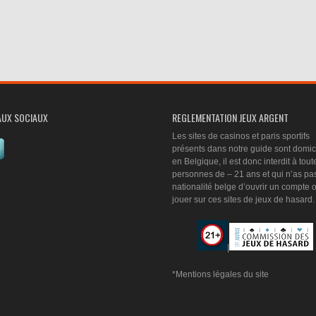
AUX SOCIAUX
REGLEMENTATION JEUX ARGENT
Les sites de casinos et paris sportifs
présents dans notre guide sont domici
en Belgique, il est donc interdit à tout
personnes de – 21 ans et qui n’as pas
nationalité belge d’ouvrir un compte 
jouer sur ces sites de jeux de hasard.
|
*Mentions légales du site