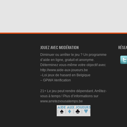
JOUEZ AVEC MODÉRATION
RÉSE
Diminuer ou arrêter le jeu ? Un programme
d’aide en ligne, gratuit et anonyme.
Déterminez vous-même votre objectif avec
http://www.aide-aux-joueurs.be
–
Loi jeux de hasard en Belgique
– GPWA Verification
21+ Le jeu peut rendre dépendant. Arrêtez-
vous à temps ! Plus d’informations sur
www.arretezvousatemps.be