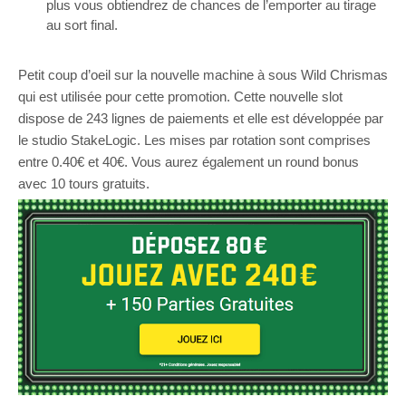
plus vous obtiendrez de chances de l’emporter au tirage
au sort final.
Petit coup d’oeil sur la nouvelle machine à sous Wild Chrismas
qui est utilisée pour cette promotion. Cette nouvelle slot
dispose de 243 lignes de paiements et elle est développée par
le studio StakeLogic. Les mises par rotation sont comprises
entre 0.40€ et 40€. Vous aurez également un round bonus
avec 10 tours gratuits.