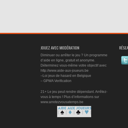
JOUEZ AVEC MODÉRATION
RÉSE
Diminuer ou arrêter le jeu ? Un programme
d’aide en ligne, gratuit et anonyme.
Déterminez vous-même votre objectif avec
http://www.aide-aux-joueurs.be
–
Loi jeux de hasard en Belgique
– GPWA Verification
21+ Le jeu peut rendre dépendant. Arrêtez-
vous à temps ! Plus d’informations sur
www.arretezvousatemps.be