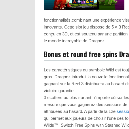
fonctionnalités,combinant une expérience vis
innovants. Cette slot jeu dispose de 5 × 3 Re
conçu en 3D, et est soutenu par une partitio
le monde incroyable de Dragonz.
Bonus et round free spins Dr
Les caractéristiques du symbole Wild est touj
gros. Dragonz introduit la nouvelle fonctionna
gagnant sur la Reel 3 distribuera au hasard 
victoire garantie.
3 scatters ou plus sortant n’importe où sur le
mesure que vous gagnerez des sessions de fr
attribuées au hasard. A partir de la 12e
sessio
qui permet aux joueurs de choisir l’une des fo
Wilds™, Switch Free Spins with Stashed Wil