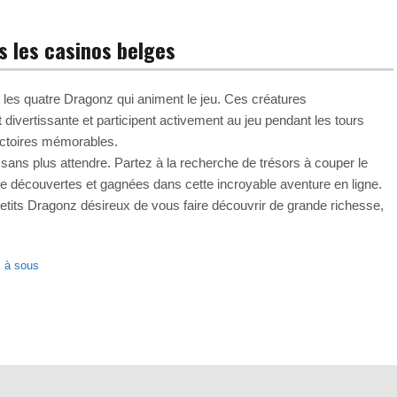
s les casinos belges
t les quatre Dragonz qui animent le jeu. Ces créatures
divertissante et participent activement au jeu pendant les tours
victoires mémorables.
ans plus attendre. Partez à la recherche de trésors à couper le
tre découvertes et gagnées dans cette incroyable aventure en ligne.
tits Dragonz désireux de vous faire découvrir de grande richesse,
 à sous