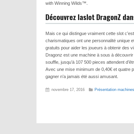
with Winning Wilds™.
Découvrez laslot DragonZ dan
Mais ce qui distingue vraiment cette slot c’es
charismatiques ont une personnalité unique et 
gratuits pour aider les joueurs à obtenir des 
Dragonz est une machine à sous à découvrir s
souffle, jusqu’à 107 500 pieces attendent d’ê
Avec une mise minimum de 0,40€ et quatre pe
gagner n’a jamais été aussi amusant.
novembre 17, 2016
Présentation machines