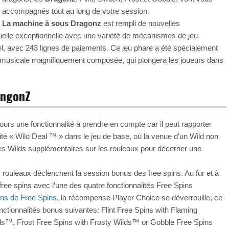
accompagnés tout au long de votre session.
La machine à sous Dragonz
est rempli de nouvelles
uelle exceptionnelle avec une variété de mécanismes de jeu
el, avec 243 lignes de paiements. Ce jeu phare a été spécialement
n musicale magnifiquement composée, qui plongera les joueurs dans
angonZ
ours une fonctionnalité à prendre en compte car il peut rapporter
lité « Wild Deal ™ » dans le jeu de base, où la venue d’un Wild non
des Wilds supplémentaires sur les rouleaux pour décerner une
s rouleaux déclenchent la session bonus des free spins. Au fur et à
ee spins avec l’une des quatre fonctionnalités Free Spins
ns de Free Spins
, la récompense Player Choice se déverrouille, ce
nctionnalités bonus suivantes: Flint Free Spins with Flaming
ds™, Frost Free Spins with Frosty Wilds™ or Gobble Free Spins