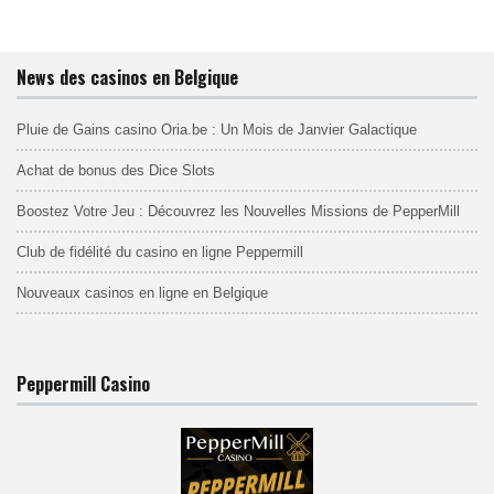
News des casinos en Belgique
Pluie de Gains casino Oria.be : Un Mois de Janvier Galactique
Achat de bonus des Dice Slots
Boostez Votre Jeu : Découvrez les Nouvelles Missions de PepperMill
Club de fidélité du casino en ligne Peppermill
Nouveaux casinos en ligne en Belgique
Peppermill Casino