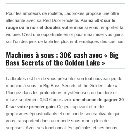
Pour les amateurs de roulette, Ladbrokes propose une offre
alléchante avec sa Red Door Roulette.
Pariez 50 € sur le
rouge ou le noir et doublez votre mise
si vous remportez la
victoire. C’est une opportunité en or pour maximiser vos gains
sur l’un des jeux de table les plus emblématiques des casinos.
Machines à sous : 30€ cash avec « Big
Bass Secrets of the Golden Lake »
Ladbrokes est fier de vous présenter son tout nouveau jeu de
machine à sous : « Big Bass Secrets of the Golden Lake ».
Plongez dans les profondeurs mystérieuses du lac doré et
misez seulement 0,50 € pour avoir
une chance de gagner 30
€ sur votre premier gain
. Ce jeu captivant offre des
graphismes époustouflants et une bande-son captivante qui
vous transportent dans un monde sous-marin plein de
surprises. Avec ses fonctionnalités spéciales et ses bonus