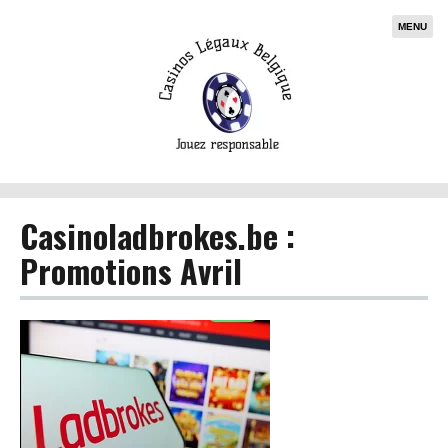
MENU
Casinoladbrokes.be :
Promotions Avril