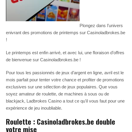
Plongez dans l’univers
enivrant des promotions de printemps sur Casinoladbrokes.be
!
Le printemps est enfin arrivé, et avec lui, une floraison d’offres
de bienvenue sur Casinoladbrokes.be !
Pour tous les passionnés de jeux d’argent en ligne, avril est le
mois parfait pour tenter votre chance et profiter de promotions
exclusives sur une sélection de jeux populaires. Que vous
soyez amateur de roulette, de machines à sous ou de
blackjack, Ladbrokes Casino a tout ce qu’il vous faut pour une
expérience de jeu inoubliable.
Roulette : Casinoladbrokes.be double
votre mise