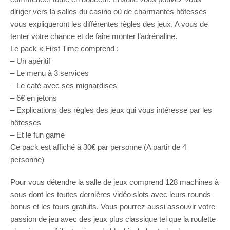
diriger vers la salles du casino où de charmantes hôtesses
vous expliqueront les différentes règles des jeux. A vous de
tenter votre chance et de faire monter l’adrénaline.
Le pack « First Time comprend :
– Un apéritif
– Le menu à 3 services
– Le café avec ses mignardises
– 6€ en jetons
– Explications des règles des jeux qui vous intéresse par les
hôtesses
– Et le fun game
Ce pack est affiché à 30€ par personne (A partir de 4
personne)
Pour vous détendre la salle de jeux comprend 128 machines à
sous dont les toutes dernières vidéo slots avec leurs rounds
bonus et les tours gratuits. Vous pourrez aussi assouvir votre
passion de jeu avec des jeux plus classique tel que la roulette