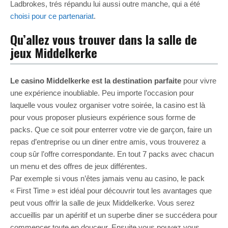
Ladbrokes, trés répandu lui aussi outre manche, qui a été
choisi pour ce partenariat
.
Qu’allez vous trouver dans la salle de
jeux Middelkerke
Le casino Middelkerke est la destination parfaite
pour vivre
une expérience inoubliable. Peu importe l’occasion pour
laquelle vous voulez organiser votre soirée, la casino est là
pour vous proposer plusieurs expérience sous forme de
packs. Que ce soit pour enterrer votre vie de garçon, faire un
repas d’entreprise ou un diner entre amis, vous trouverez a
coup sûr l’offre correspondante. En tout 7 packs avec chacun
un menu et des offres de jeux différentes.
Par exemple si vous n’êtes jamais venu au casino, le pack
« First Time » est idéal pour découvrir tout les avantages que
peut vous offrir la salle de jeux Middelkerke. Vous serez
accueillis par un apéritif et un superbe diner se succédera pour
commencer toute en douceur. Ensuite vous pouvez vous