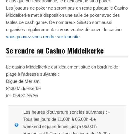
classique ou l’électronique, le blackjack, le stud poker.
Les joueurs de poker ne seront pas en reste puisque le Casino
Middelkerke met à disposition une salle de poker avec des
tables de cash game. De nombreux Sit&Go sont aussi
organisés régulièrement. si vous voulez découvrir le casino
vous pouvez vous rendre sur leur site
.
Se rendre au Casino Middelkerke
Le casino Middelkerke est idéalement situé en bordure de
plage à l’adresse suivante :
Digue de Mer s/n
8430 Middelkerke
tél. 059 31 95 95
Les heures d’ouverture sont les suivantes : -
Tous les jours de 11.00h à 05.00h -Le
weekend et jours fériés jusq’à 06.00 h
Restaurant Il Circo -Tous les jours de 19.00h