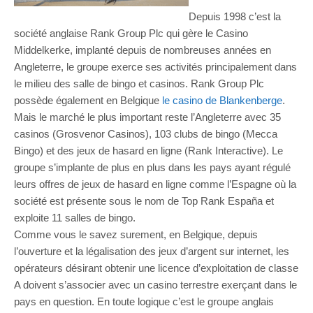
Depuis 1998 c’est la
société anglaise Rank Group Plc qui gère le Casino
Middelkerke, implanté depuis de nombreuses années en
Angleterre, le groupe exerce ses activités principalement dans
le milieu des salle de bingo et casinos. Rank Group Plc
possède également en Belgique
le casino de Blankenberge
.
Mais le marché le plus important reste l’Angleterre avec 35
casinos (Grosvenor Casinos), 103 clubs de bingo (Mecca
Bingo) et des jeux de hasard en ligne (Rank Interactive). Le
groupe s’implante de plus en plus dans les pays ayant régulé
leurs offres de jeux de hasard en ligne comme l’Espagne où la
société est présente sous le nom de Top Rank España et
exploite 11 salles de bingo.
Comme vous le savez surement, en Belgique, depuis
l’ouverture et la légalisation des jeux d’argent sur internet, les
opérateurs désirant obtenir une licence d’exploitation de classe
A doivent s’associer avec un casino terrestre exerçant dans le
pays en question. En toute logique c’est le groupe anglais