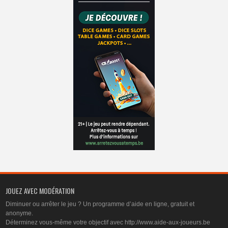
JOUEZ AVEC MODÉRATION
Diminuer ou arrêter le jeu ? Un programme d’aide en ligne, gratuit et
anonyme.
Déterminez vous-même votre objectif avec http://www.aide-aux-joueurs.be