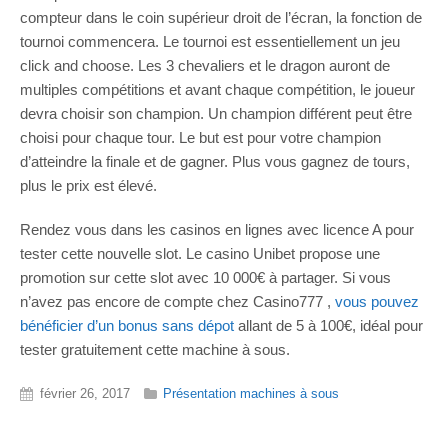
compteur dans le coin supérieur droit de l’écran, la fonction de
tournoi commencera. Le tournoi est essentiellement un jeu
click and choose. Les 3 chevaliers et le dragon auront de
multiples compétitions et avant chaque compétition, le joueur
devra choisir son champion. Un champion différent peut être
choisi pour chaque tour. Le but est pour votre champion
d’atteindre la finale et de gagner. Plus vous gagnez de tours,
plus le prix est élevé.
Rendez vous dans les casinos en lignes avec licence A pour
tester cette nouvelle slot. Le casino Unibet propose une
promotion sur cette slot avec 10 000€ à partager. Si vous
n’avez pas encore de compte chez Casino777 ,
vous pouvez
bénéficier d’un bonus sans dépot
allant de 5 à 100€, idéal pour
tester gratuitement cette machine à sous.
février 26, 2017
Présentation machines à sous