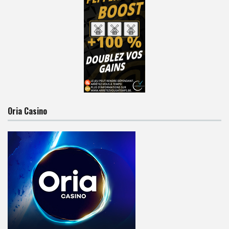
Oria Casino