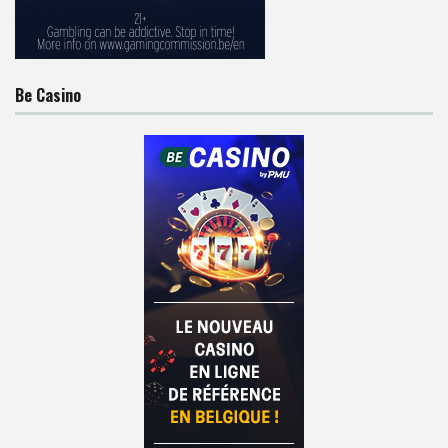
Be Casino