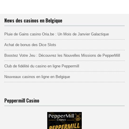
News des casinos en Belgique
Pluie de Gains casino Oria.be : Un Mois de Janvier Galactique
Achat de bonus des Dice Slots
Boostez Votre Jeu : Découvrez les Nouvelles Missions de PepperMill
Club de fidélité du casino en ligne Peppermill
Nouveaux casinos en ligne en Belgique
Peppermill Casino