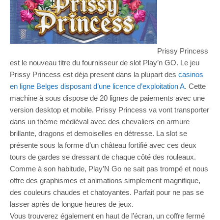
Prissy Princess
est le nouveau titre du fournisseur de slot Play’n GO. Le jeu
Prissy Princess est déja present dans la plupart des
casinos
en ligne Belges disposant d’une licence d’exploitation A
. Cette
machine à sous dispose de 20 lignes de paiements avec une
version desktop et mobile. Prissy Princess va vont transporter
dans un thème médiéval avec des chevaliers en armure
brillante, dragons et demoiselles en détresse. La slot se
présente sous la forme d’un château fortifié avec ces deux
tours de gardes se dressant de chaque côté des rouleaux.
Comme à son habitude, Play’N Go ne sait pas trompé et nous
offre des graphismes et animations simplement magnifique,
des couleurs chaudes et chatoyantes. Parfait pour ne pas se
lasser après de longue heures de jeux.
Vous trouverez également en haut de l’écran, un coffre fermé