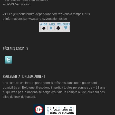
– GPWA Verification
21+ Le jeu peut rendre dépendant. Arrêtez-vous à temps ! Plus
d’informations sur www.arretezvousatemps.be
RÉSEAUX SOCIAUX
REGLEMENTATION JEUX ARGENT
Les sites de casinos et paris sportifs présents dans notre guide sont
domiciliés en Belgique, il est donc interdit à toutes personnes de – 21 ans
et qui n’as pas la nationalité belge d’ouvrir un compte ou de jouer sur ces
sites de jeux de hasard.
|