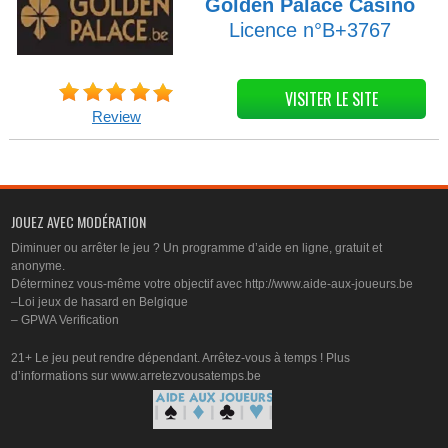
Golden Palace Casino
Licence n°B+3767
VISITER LE SITE
Review
JOUEZ AVEC MODÉRATION
Diminuer ou arrêter le jeu ? Un programme d’aide en ligne, gratuit et
anonyme.
Déterminez vous-même votre objectif avec http://www.aide-aux-joueurs.be
–
Loi jeux de hasard en Belgique
– GPWA Verification
21+ Le jeu peut rendre dépendant. Arrêtez-vous à temps ! Plus
d’informations sur www.arretezvousatemps.be