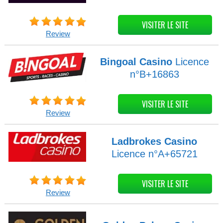
VISITER LE SITE
Review
Bingoal Casino
Licence
n°B+16863
VISITER LE SITE
Review
Ladbrokes Casino
Licence n°A+65721
VISITER LE SITE
Review