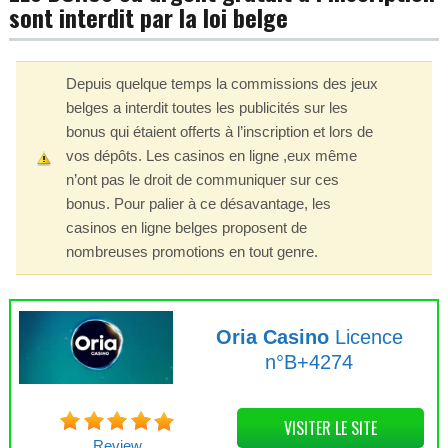
sont interdit par la loi belge
Depuis quelque temps la commissions des jeux
belges a interdit toutes les publicités sur les
bonus qui étaient offerts à l’inscription et lors de
vos dépôts. Les casinos en ligne ,eux même
n’ont pas le droit de communiquer sur ces
bonus. Pour palier à ce désavantage, les
casinos en ligne belges proposent de
nombreuses promotions en tout genre.
Oria Casino
Licence
n°B+4274
VISITER LE SITE
Review