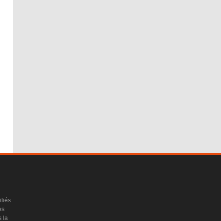
liés
es
 la