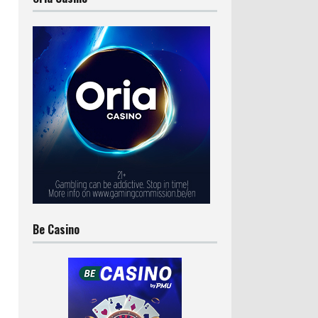
Be Casino