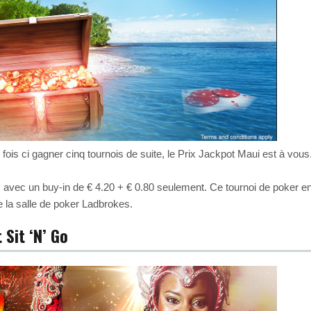
fois ci gagner cinq tournois de suite, le Prix Jackpot Maui est à vou
urs avec un buy-in de € 4.20 + € 0.80 seulement. Ce tournoi de poker en
de la salle de poker Ladbrokes.
Sit ‘N’ Go