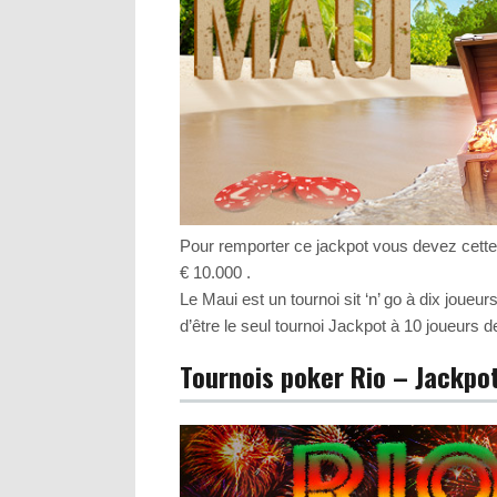
Pour remporter ce jackpot vous devez cette 
€ 10.000 .
Le Maui est un tournoi sit ‘n’ go à dix joue
d’être le seul tournoi Jackpot à 10 joueurs 
Tournois poker Rio – Jackpot 