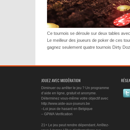
Ce tournois se déroule sur deux tables avec 
Le meilleur des joueurs de poker de ces tou
gagnez seulement quatre tournois Dirty Doze
JOUEZ AVEC MODÉRATION
RÉSE
Diminuer ou arrêter le jeu ? Un programme
d’aide en ligne, gratuit et anonyme.
Déterminez vous-même votre objectif avec
http://www.aide-aux-joueurs.be
–
Loi jeux de hasard en Belgique
– GPWA Verification
21+ Le jeu peut rendre dépendant. Arrêtez-