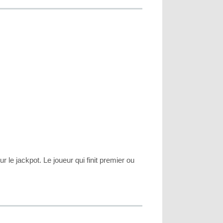
 le jackpot. Le joueur qui finit premier ou