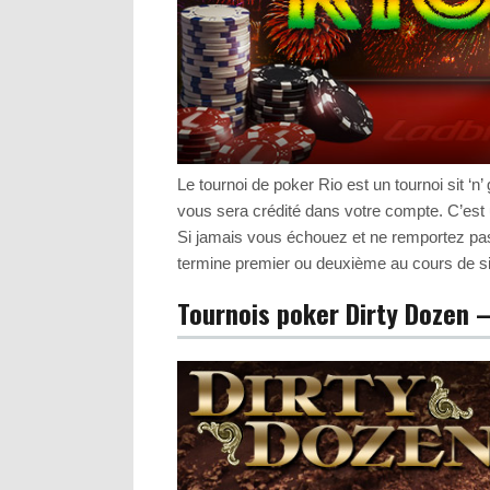
Le tournoi de poker Rio est un tournoi sit ‘n
vous sera crédité dans votre compte. C’est
Si jamais vous échouez et ne remportez pas
termine premier ou deuxième au cours de six
Tournois poker Dirty Dozen –