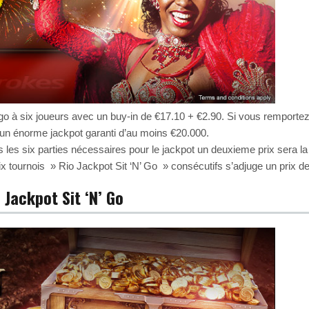
’ go à six joueurs avec un buy-in de €17.10 + €2.90. Si vous remportez
 un énorme jackpot garanti d’au moins €20.000.
 les six parties nécessaires pour le jackpot un deuxieme prix sera l
 tournois » Rio Jackpot Sit ‘N’ Go » consécutifs s’adjuge un prix d
 Jackpot Sit ‘N’ Go