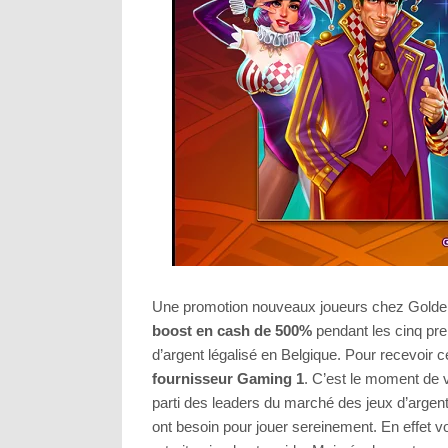
Une promotion nouveaux joueurs chez Golden V
boost en cash de 500%
pendant les cinq prem
d’argent légalisé en Belgique. Pour recevoir 
fournisseur Gaming 1
. C’est le moment de v
parti des leaders du marché des jeux d’argent 
ont besoin pour jouer sereinement. En effet 