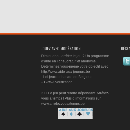
JOUEZ AVEC MODÉRATION
RÉSE
Diminuer ou arrêter le jeu ? Un programme
d’aide en ligne, gratuit et anonyme.
Déterminez vous-même votre objectif avec
http://www.aide-aux-joueurs.be
–
Loi jeux de hasard en Belgique
– GPWA Verification
21+ Le jeu peut rendre dépendant. Arrêtez-
vous à temps ! Plus d’informations sur
www.arretezvousatemps.be