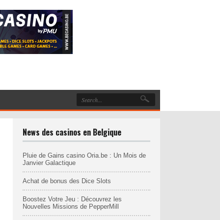
News des casinos en Belgique
Pluie de Gains casino Oria.be : Un Mois de
Janvier Galactique
Achat de bonus des Dice Slots
Boostez Votre Jeu : Découvrez les
Nouvelles Missions de PepperMill