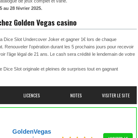
atalogue de jeux complet et varié.
5 au 28 février 2025.
chez Golden Vegas casino
la Dice Slot Undercover Joker et gagner 1€ lors de chaque
. Renouveler l’opération durant les 5 prochains jours pour recevoir
oir l’âge légal de 21 ans. Le cash sera crédité le lendemain de votre
Dice Slot originale et pleines de surprises tout en gagnant
LICENCES
NOTES
VISITER LE SITE
GoldenVegas