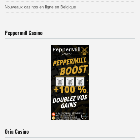
Nouveaux casinos en ligne en Belgique
Peppermill Casino
Oria Casino