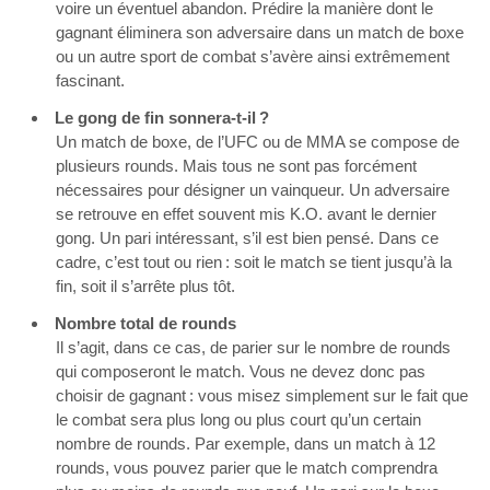
voire un éventuel abandon. Prédire la manière dont le
gagnant éliminera son adversaire dans un match de boxe
ou un autre sport de combat s’avère ainsi extrêmement
fascinant.
Le gong de fin sonnera-t-il ?
Un match de boxe, de l’UFC ou de MMA se compose de
plusieurs rounds. Mais tous ne sont pas forcément
nécessaires pour désigner un vainqueur. Un adversaire
se retrouve en effet souvent mis K.O. avant le dernier
gong. Un pari intéressant, s’il est bien pensé. Dans ce
cadre, c’est tout ou rien : soit le match se tient jusqu’à la
fin, soit il s’arrête plus tôt.
Nombre total de rounds
Il s’agit, dans ce cas, de parier sur le nombre de rounds
qui composeront le match. Vous ne devez donc pas
choisir de gagnant : vous misez simplement sur le fait que
le combat sera plus long ou plus court qu’un certain
nombre de rounds. Par exemple, dans un match à 12
rounds, vous pouvez parier que le match comprendra