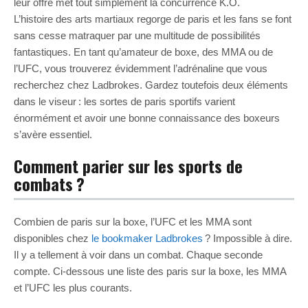
leur offre met tout simplement la concurrence K.O.
L’histoire des arts martiaux regorge de paris et les fans se font
sans cesse matraquer par une multitude de possibilités
fantastiques. En tant qu’amateur de boxe, des MMA ou de
l’UFC, vous trouverez évidemment l’adrénaline que vous
recherchez chez Ladbrokes. Gardez toutefois deux éléments
dans le viseur : les sortes de paris sportifs varient
énormément et avoir une bonne connaissance des boxeurs
s’avère essentiel.
Comment parier sur les sports de
combats ?
Combien de paris sur la boxe, l’UFC et les MMA sont
disponibles chez
le bookmaker Ladbrokes
? Impossible à dire.
Il y a tellement à voir dans un combat. Chaque seconde
compte. Ci-dessous une liste des paris sur la boxe, les MMA
et l’UFC les plus courants.