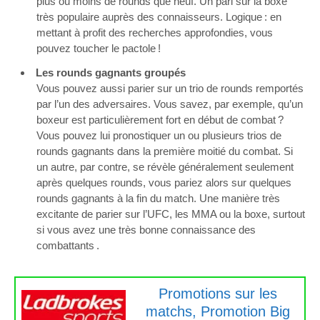
plus ou moins de rounds que neuf. Un pari sur la boxe
très populaire auprès des connaisseurs. Logique : en
mettant à profit des recherches approfondies, vous
pouvez toucher le pactole !
Les rounds gagnants groupés
Vous pouvez aussi parier sur un trio de rounds remportés
par l’un des adversaires. Vous savez, par exemple, qu’un
boxeur est particulièrement fort en début de combat ?
Vous pouvez lui pronostiquer un ou plusieurs trios de
rounds gagnants dans la première moitié du combat. Si
un autre, par contre, se révèle généralement seulement
après quelques rounds, vous pariez alors sur quelques
rounds gagnants à la fin du match. Une manière très
excitante de parier sur l’UFC, les MMA ou la boxe, surtout
si vous avez une très bonne connaissance des
combattants .
Promotions sur les
matchs, Promotion Big