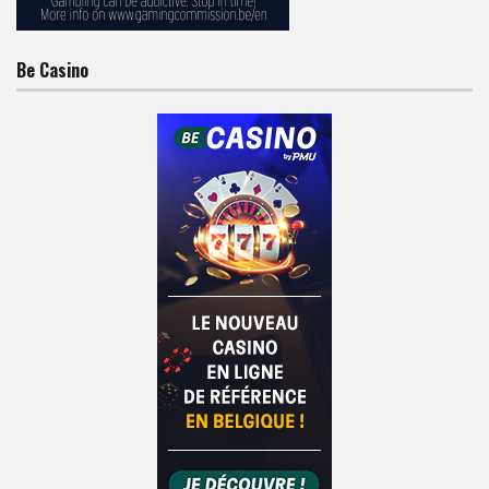
Be Casino