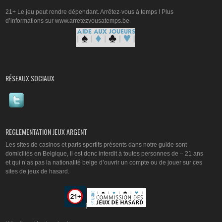
21+ Le jeu peut rendre dépendant. Arrêtez-vous à temps ! Plus
d’informations sur www.arretezvousatemps.be
RÉSEAUX SOCIAUX
REGLEMENTATION JEUX ARGENT
Les sites de casinos et paris sportifs présents dans notre guide sont
domiciliés en Belgique, il est donc interdit à toutes personnes de – 21 ans
et qui n’as pas la nationalité belge d’ouvrir un compte ou de jouer sur ces
sites de jeux de hasard.
|