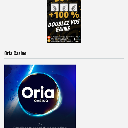
Oria Casino