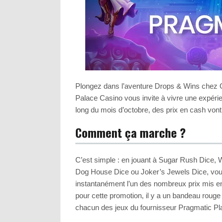
Plongez dans l’aventure Drops & Wins chez G
Palace Casino vous invite à vivre une expéri
long du mois d’octobre, des prix en cash vont
Comment ça marche ?
C’est simple : en jouant à Sugar Rush Dice,
Dog House Dice ou Joker’s Jewels Dice, vou
instantanément l’un des nombreux prix mis en
pour cette promotion, il y a un bandeau rouge 
chacun des jeux du fournisseur Pragmatic Pl