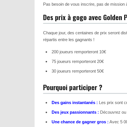
Pas besoin de vous inscrire, pas de mission à
Des prix à gogo avec Golden P
Chaque jour, des centaines de prix seront dist
répartis entre les gagnants !
200 joueurs remporteront 10€
75 joueurs remporteront 20€
30 joueurs remporteront 50€
Pourquoi participer ?
Des gains instantanés :
Les prix sont c
Des jeux passionnants :
Découvrez ou r
Une chance de gagner gros :
Avec 5 00