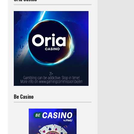
Be Casino