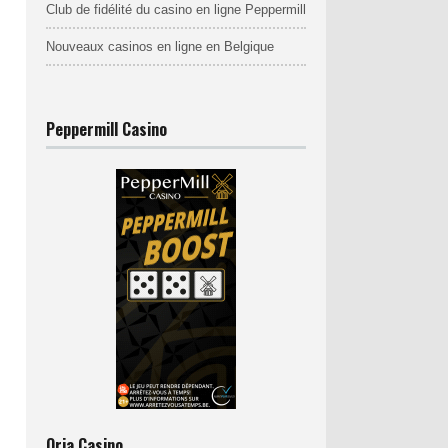
Club de fidélité du casino en ligne Peppermill
Nouveaux casinos en ligne en Belgique
Peppermill Casino
Oria Casino