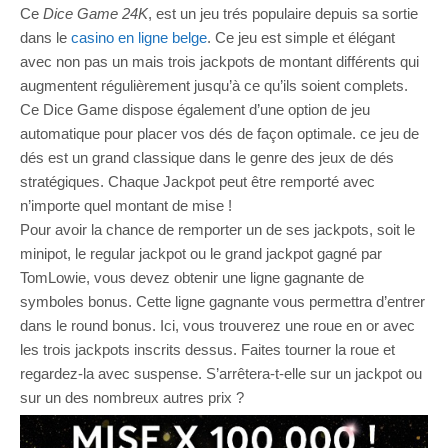
Ce
Dice Game 24K
, est un jeu trés populaire depuis sa sortie
dans le
casino en ligne belge
. Ce jeu est simple et élégant
avec non pas un mais trois jackpots de montant différents qui
augmentent régulièrement jusqu’à ce qu’ils soient complets.
Ce Dice Game dispose également d’une option de jeu
automatique pour placer vos dés de façon optimale. ce jeu de
dés est un grand classique dans le genre des jeux de dés
stratégiques. Chaque Jackpot peut être remporté avec
n’importe quel montant de mise !
Pour avoir la chance de remporter un de ses jackpots, soit le
minipot, le regular jackpot ou le grand jackpot gagné par
TomLowie, vous devez obtenir une ligne gagnante de
symboles bonus. Cette ligne gagnante vous permettra d’entrer
dans le round bonus. Ici, vous trouverez une roue en or avec
les trois jackpots inscrits dessus. Faites tourner la roue et
regardez-la avec suspense. S’arrêtera-t-elle sur un jackpot ou
sur un des nombreux autres prix ?