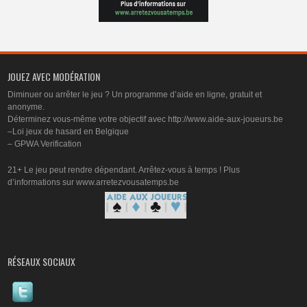
JOUEZ AVEC MODÉRATION
Diminuer ou arrêter le jeu ? Un programme d’aide en ligne, gratuit et
anonyme.
Déterminez vous-même votre objectif avec http://www.aide-aux-joueurs.be
–
Loi jeux de hasard en Belgique
– GPWA Verification
21+ Le jeu peut rendre dépendant. Arrêtez-vous à temps ! Plus
d’informations sur www.arretezvousatemps.be
RÉSEAUX SOCIAUX