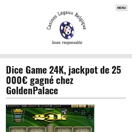
MENU
Dice Game 24K, jackpot de 25
000€ gagné chez
GoldenPalace