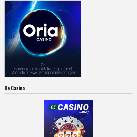
Be Casino