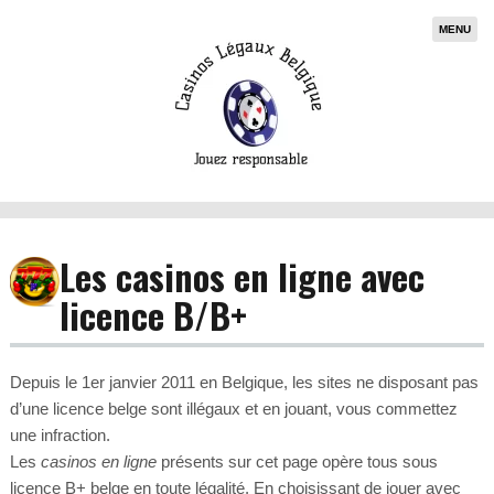
MENU
Les casinos en ligne avec
licence B/B+
Depuis le 1er janvier 2011 en Belgique, les sites ne disposant pas
d’une licence belge sont illégaux et en jouant, vous commettez
une infraction.
Les
casinos en ligne
présents sur cet page opère tous sous
licence B+ belge en toute légalité. En choisissant de jouer avec