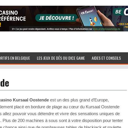
ORTIFS EN BELGIQUE
LES JEUX DE DÉS OU DICE GAME
AIDES ET CONSEILS
nde
casino Kursaal Oostende
est un des plus grand d’Europe,
alement placé en bordure de plage au cœur du Kursaal Oostende
s allez pouvoir vous détendre et vivre des sensations uniques de
x. Plus de 200 machines à sous sont à votre disposition pour tenter
re chance ainsi que de nombreuses tables de blackjack et roulette