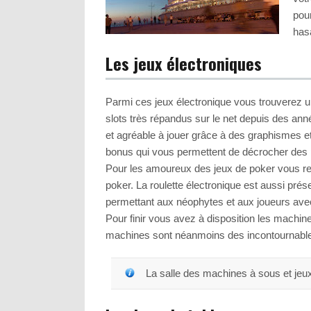
pour
has
Les jeux électroniques
Parmi ces jeux électronique vous trouverez 
slots très répandus sur le net depuis des ann
et agréable à jouer grâce à des graphismes e
bonus qui vous permettent de décrocher des p
Pour les amoureux des jeux de poker vous re
poker. La roulette électronique est aussi pré
permettant aux néophytes et aux joueurs avec 
Pour finir vous avez à disposition les machin
machines sont néanmoins des incontournable
La salle des machines à sous et jeux