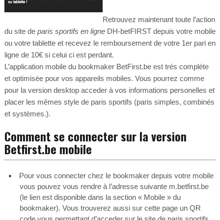
Retrouvez maintenant toute l’action
du site de
paris sportifs en ligne
DH-betFIRST depuis votre mobile
ou votre tablette et recevez le remboursement de votre 1er pari en
ligne de 10€ si celui ci est perdant.
L’application mobile du bookmaker BetFirst.be est trés compléte
et optimisée pour vos appareils mobiles. Vous pourrez comme
pour la version desktop acceder à vos informations personelles et
placer les mêmes style de paris sportifs (paris simples, combinés
et systèmes.).
Comment se connecter sur la version
Betfirst.be mobile
Pour vous connecter chez le bookmaker depuis votre mobile
vous pouvez vous rendre à l’adresse suivante m.betfirst.be
(le lien est disponible dans la section « Mobile » du
bookmaker). Vous trouverez aussi sur cette page un QR
code vous permettant d’acceder sur le site de paris sportifs